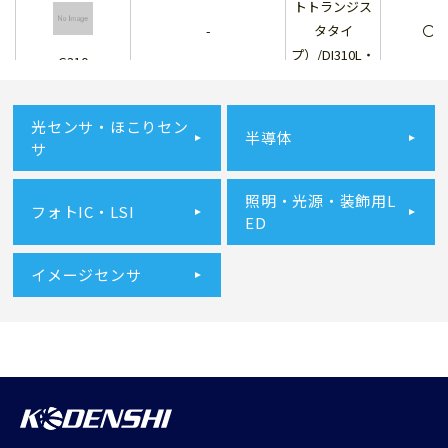
トトランジス
-
タタイ
〇
プ）/DI310L・
G310
DI310D（フォ
トICタイプ）
光センサ・ほこりセン
半導体
受光品番
サ
PID310L/D、
-
〇
変調光フォト
照明・光源・装飾用L
PIE310
ICタイプ
フォトIC・LSI
ED
コネクタ付ス
ナップイン取
イメージセンサ
〇
付、フォトIC
LG413NL
出力
基板直付、フ
ォトトランジ
〇
スタ出力
SG402