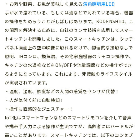
・お肉や野菜、お魚が美味しく見える
演色照明用LED
手が水で濡れている、もしくは油などで汚れている場合、機器
の操作をためらうことがしばしばあります。KODENSHIは、こ
の問題を解決するために、自社のセンサ技術を応用してスマー
トキッチンを開発しました。このスマートキッチンは、タッチ
パネル画面上の空中映像に触れるだけで、物理的な接触なしで
照明、IHコンロ、換気扇、その他家庭機器のリモコン操作や、
キッチンの水道栓などをON/OFFや流量調節などの操作ができ
るようになっています。これにより、非接触のライフスタイル
が実現されています。
・温度、湿度、照度などの人間の感覚をセンサが代替！
・人が気付く前に自動検知！
・操作も直感的なジェスチャー！
IoT化はスマートフォンなどのスマートリモコンを介して音声
や携帯手入力による操作が主流ですが、高齢者にはハードルが
高いことがあります。スマートキッチンでは、以下のコンセプ