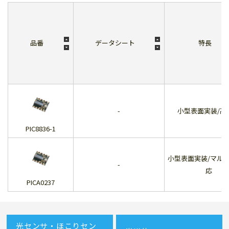
品番
データシート
特長
-
小型表面実装/高
PIC8836-1
小型表面実装/マル
-
応
PICA0237
光センサ・ほこりセン